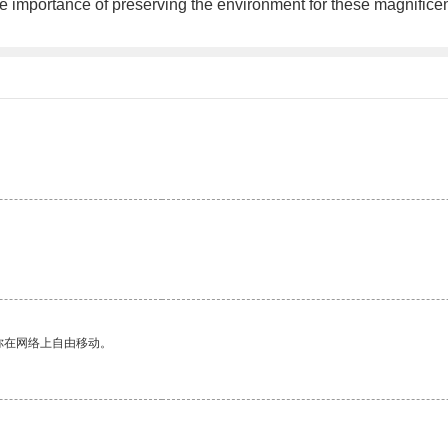
e importance of preserving the environment for these magnificent 
你在网络上自由移动。