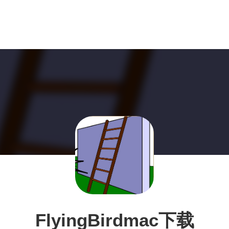
FlyingBirdmac下载