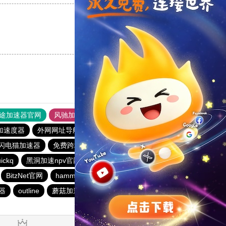
支持
[0]
反对
[0]
途加速器官网
风驰加速器
旋风加速器
加速度器
外网网址导航
软件中心
雷霆加速
狂飙加速器
闪电猫加速器
免费跨墙软件
快连vp(永久免费)
outline
ickq
黑洞加速npv官网下载
1元机场
vp加速器官网
BitzNet官网
hammer加速器
lets快连
神灯vp加速器官网
器
outline
蘑菇加速器
极光vqn官网
快连加速器app