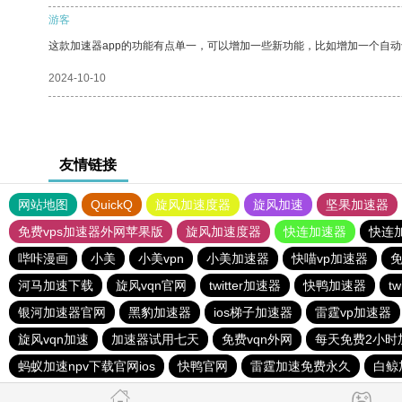
游客
这款加速器app的功能有点单一，可以增加一些新功能，比如增加一个自
2024-10-10
友情链接
网站地图
QuickQ
旋风加速度器
旋风加速
坚果加速器
免费vps加速器外网苹果版
旋风加速度器
快连加速器
快连
哔咔漫画
小美
小美vpn
小美加速器
快喵vp加速器
免
河马加速下载
旋风vqn官网
twitter加速器
快鸭加速器
t
银河加速器官网
黑豹加速器
ios梯子加速器
雷霆vp加速器
旋风vqn加速
加速器试用七天
免费vqn外网
每天免费2小时
蚂蚁加速npv下载官网ios
快鸭官网
雷霆加速免费永久
白鲸