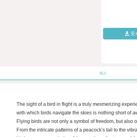
安
简介
The sight of a bird in flight is a truly mesmerizing exper
with which birds navigate the skies is nothing short of awe
Flying birds are not only a symbol of freedom, but also o
From the intricate patterns of a peacock's tail to the vi