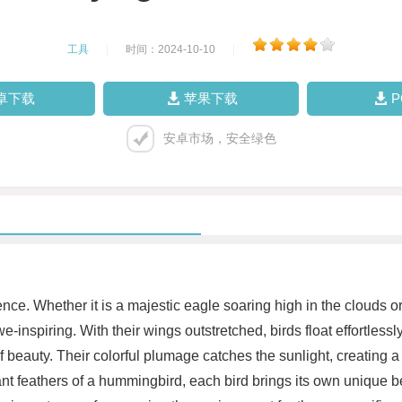
工具
|
时间：2024-10-10
|
卓下载
苹果下载
安卓市场，安全绿色
ience. Whether it is a majestic eagle soaring high in the clouds o
-inspiring. With their wings outstretched, birds float effortlessly
f beauty. Their colorful plumage catches the sunlight, creating a
brant feathers of a hummingbird, each bird brings its own unique 