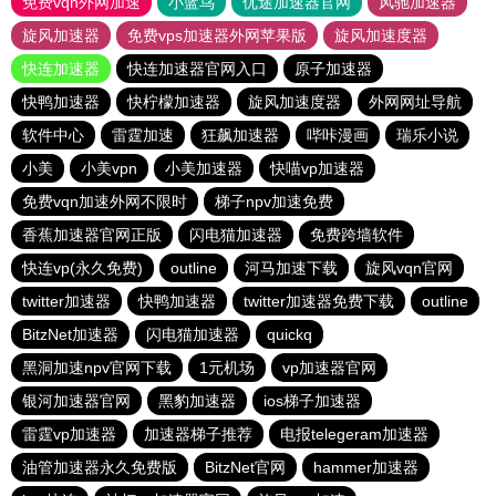
免费vqn外网加速
小蓝鸟
优途加速器官网
风驰加速器
旋风加速器
免费vps加速器外网苹果版
旋风加速度器
快连加速器
快连加速器官网入口
原子加速器
快鸭加速器
快柠檬加速器
旋风加速度器
外网网址导航
软件中心
雷霆加速
狂飙加速器
哔咔漫画
瑞乐小说
小美
小美vpn
小美加速器
快喵vp加速器
免费vqn加速外网不限时
梯子npv加速免费
香蕉加速器官网正版
闪电猫加速器
免费跨墙软件
快连vp(永久免费)
outline
河马加速下载
旋风vqn官网
twitter加速器
快鸭加速器
twitter加速器免费下载
outline
BitzNet加速器
闪电猫加速器
quickq
黑洞加速npv官网下载
1元机场
vp加速器官网
银河加速器官网
黑豹加速器
ios梯子加速器
雷霆vp加速器
加速器梯子推荐
电报telegeram加速器
油管加速器永久免费版
BitzNet官网
hammer加速器