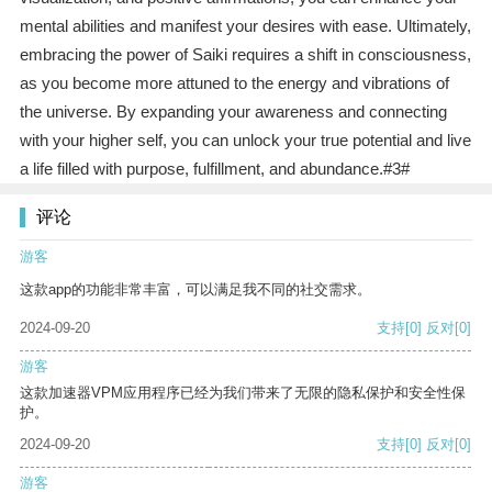
mental abilities and manifest your desires with ease. Ultimately,
embracing the power of Saiki requires a shift in consciousness,
as you become more attuned to the energy and vibrations of
the universe. By expanding your awareness and connecting
with your higher self, you can unlock your true potential and live
a life filled with purpose, fulfillment, and abundance.#3#
评论
游客
这款app的功能非常丰富，可以满足我不同的社交需求。
2024-09-20
支持
[0]
反对
[0]
游客
这款加速器VPM应用程序已经为我们带来了无限的隐私保护和安全性保
护。
2024-09-20
支持
[0]
反对
[0]
游客