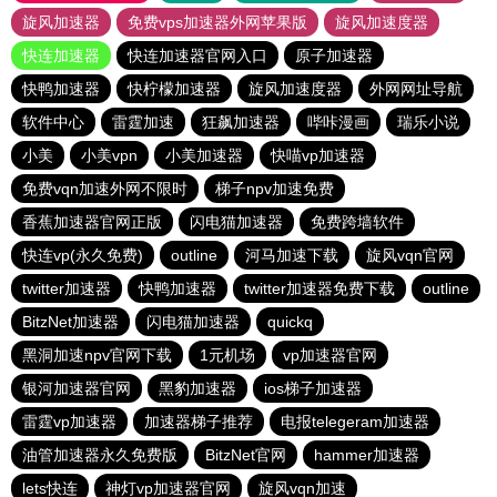
旋风加速器
免费vps加速器外网苹果版
旋风加速度器
快连加速器
快连加速器官网入口
原子加速器
快鸭加速器
快柠檬加速器
旋风加速度器
外网网址导航
软件中心
雷霆加速
狂飙加速器
哔咔漫画
瑞乐小说
小美
小美vpn
小美加速器
快喵vp加速器
免费vqn加速外网不限时
梯子npv加速免费
香蕉加速器官网正版
闪电猫加速器
免费跨墙软件
快连vp(永久免费)
outline
河马加速下载
旋风vqn官网
twitter加速器
快鸭加速器
twitter加速器免费下载
outline
BitzNet加速器
闪电猫加速器
quickq
黑洞加速npv官网下载
1元机场
vp加速器官网
银河加速器官网
黑豹加速器
ios梯子加速器
雷霆vp加速器
加速器梯子推荐
电报telegeram加速器
油管加速器永久免费版
BitzNet官网
hammer加速器
lets快连
神灯vp加速器官网
旋风vqn加速