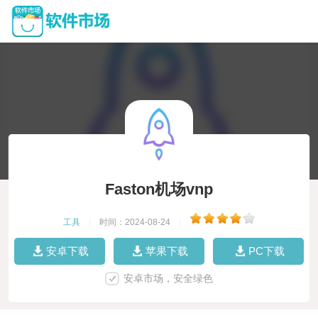
Faston机场vnp
工具
|
时间：2024-08-24
|
安卓下载
苹果下载
PC下载
安卓市场，安全绿色