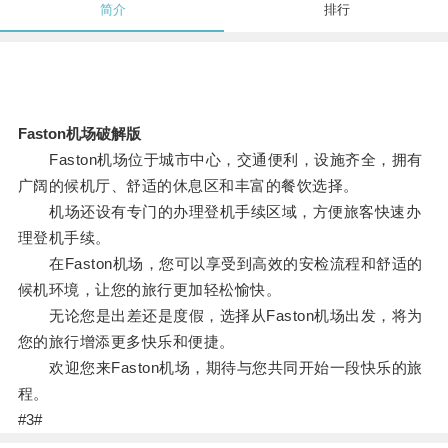
简介
排行
Faston机场破解版
Faston机场位于城市中心，交通便利，设施齐全，拥有
广阔的候机厅、舒适的休息区和丰富的餐饮选择。
机场还设有专门的办理登机手续区域，方便旅客快速办
理登机手续。
在Faston机场，您可以享受到高效的安检流程和舒适的
候机环境，让您的旅行更加轻松愉快。
无论您是出差还是度假，选择从Faston机场出发，将为
您的旅行增添更多快乐和便捷。
欢迎您来Faston机场，期待与您共同开始一段快乐的旅
程。
#3#