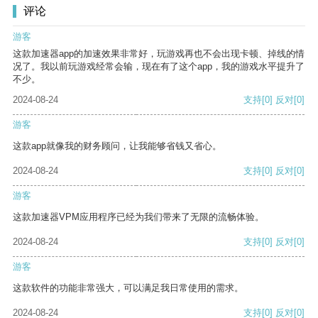
评论
游客
这款加速器app的加速效果非常好，玩游戏再也不会出现卡顿、掉线的情
况了。我以前玩游戏经常会输，现在有了这个app，我的游戏水平提升了
不少。
2024-08-24
支持
[0]
反对
[0]
游客
这款app就像我的财务顾问，让我能够省钱又省心。
2024-08-24
支持
[0]
反对
[0]
游客
这款加速器VPM应用程序已经为我们带来了无限的流畅体验。
2024-08-24
支持
[0]
反对
[0]
游客
这款软件的功能非常强大，可以满足我日常使用的需求。
2024-08-24
支持
[0]
反对
[0]