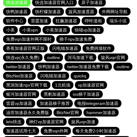
快连加速器
快连加速器官网入口
原子加速器
快鸭加速器
快柠檬加速器
旋风加速度器
外网网址导航
软件中心
雷霆加速
狂飙加速器
哔咔漫画
瑞乐小说
小美
小美vpn
小美加速器
快喵vp加速器
免费vqn加速外网不限时
梯子npv加速免费
香蕉加速器官网正版
闪电猫加速器
免费跨墙软件
快连vp(永久免费)
outline
河马加速下载
旋风vqn官网
twitter加速器
快鸭加速器
twitter加速器免费下载
outline
BitzNet加速器
闪电猫加速器
quickq
黑洞加速npv官网下载
1元机场
vp加速器官网
银河加速器官网
黑豹加速器
ios梯子加速器
雷霆vp加速器
加速器梯子推荐
电报telegeram加速器
油管加速器永久免费版
BitzNet官网
hammer加速器
lets快连
神灯vp加速器官网
旋风vqn加速
加速器试用七天
免费vqn外网
每天免费2小时加速器